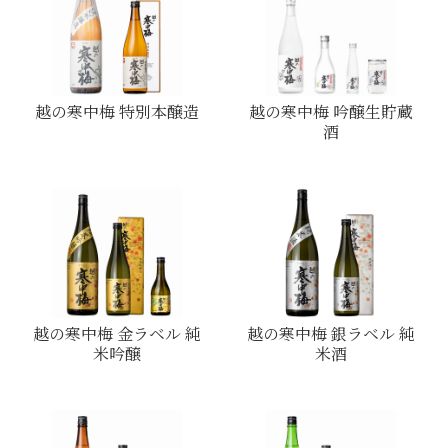
越の寒中梅 特別本醸造
越の寒中梅 吟醸生貯蔵
酒
越の寒中梅 金ラベル 純
越の寒中梅 銀ラベル 純
米吟醸
米酒