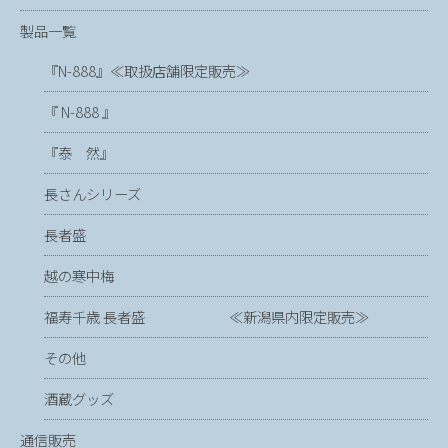
製品一覧
『N-888』≪取扱店舗限定販売≫
『 N-888 』
『泰 然』
長さんシリーズ
長者盛
越の寒中梅
福寿千歳 長者盛 ≪新潟県内限定販売≫
その他
酒蔵グッズ
通信販売