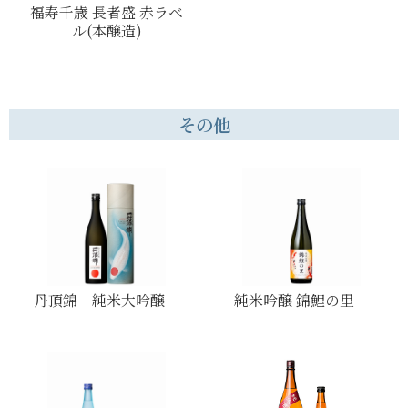
福寿千歳 長者盛 赤ラベ
ル(本醸造)
その他
丹頂錦 純米大吟醸
純米吟醸 錦鯉の里