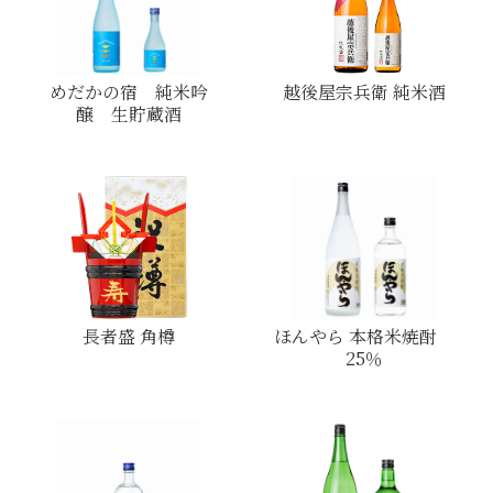
めだかの宿 純米吟
越後屋宗兵衛 純米酒
醸 生貯蔵酒
長者盛 角樽
ほんやら 本格米焼酎
25％