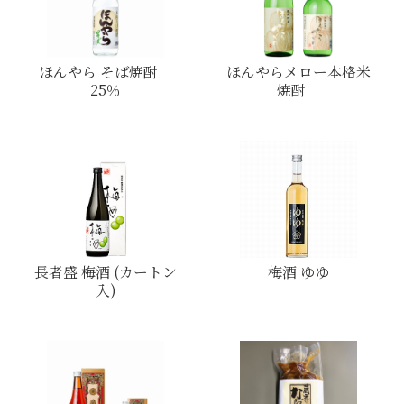
ほんやら そば焼酎
ほんやらメロー本格米
25％
焼酎
長者盛 梅酒 (カートン
梅酒 ゆゆ
入)