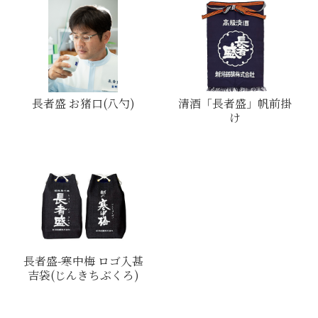
長者盛 お猪口(八勺)
清酒「長者盛」帆前掛
け
長者盛-寒中梅 ロゴ入甚
吉袋(じんきちぶくろ)