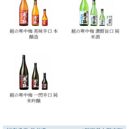
越の寒中梅 美味辛口 本
越の寒中梅 濃醇旨口 純
醸造
米酒
越の寒中梅 一閃辛口 純
米吟醸