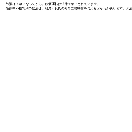
飲酒は20歳になってから。飲酒運転は法律で禁止されています。
妊娠中や授乳期の飲酒は、胎児・乳児の発育に悪影響を与えるおそれがあります。お